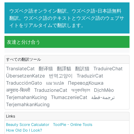
ウズベク語オンライン翻訳、ウズベク語-日本語無料
翻訳。ウズベク語のテキストとウズベク語のウェブサ
イトをリアルタイムで翻訳します。
友達と分け合う
すべての翻訳ツール
TranslateCat
翻译猫
翻譯貓
翻訳猫
TraduireChat
ÜbersetzenKatze
번역고양이
TraduzirCat
TraducciónGato
แมวแปล
ПереводКошка
अनुवाद-बिल्ली
TraduzioneCat
অনুবাদবিড়াল
DịchMèo
TerjemahanKucing
TłumaczenieCat
ترجمة-قطة
TerjemahkanKucing
Links
Beauty Score Calculator
ToolPie - Online Tools
How Old Do I Look?