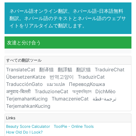
ネパール語オンライン翻訳、ネパール語-日本語無料
翻訳。ネパール語のテキストとネパール語のウェブサ
イトをリアルタイムで翻訳します。
友達と分け合う
すべての翻訳ツール
TranslateCat
翻译猫
翻譯貓
翻訳猫
TraduireChat
ÜbersetzenKatze
번역고양이
TraduzirCat
TraducciónGato
แมวแปล
ПереводКошка
अनुवाद-बिल्ली
TraduzioneCat
অনুবাদবিড়াল
DịchMèo
TerjemahanKucing
TłumaczenieCat
ترجمة-قطة
TerjemahkanKucing
Links
Beauty Score Calculator
ToolPie - Online Tools
How Old Do I Look?